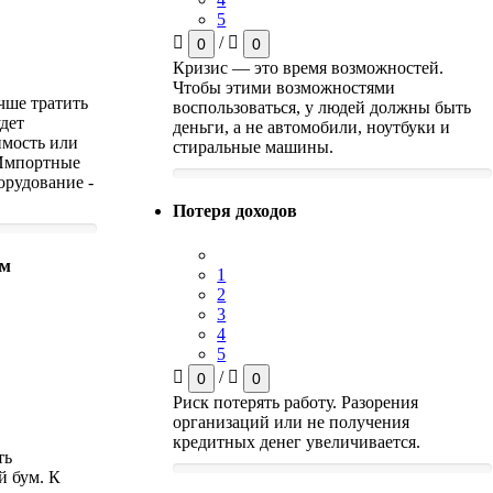
5
/
0
0
Кризис — это время возможностей.
Чтобы этими возможностями
чше тратить
воспользоваться, у людей должны быть
удет
деньги, а не автомобили, ноутбуки и
имость или
стиральные машины.
 Импортные
орудование -
Потеря доходов
ем
1
2
3
4
5
/
0
0
Риск потерять работу. Разорения
организаций или не получения
кредитных денег увеличивается.
ть
й бум. К