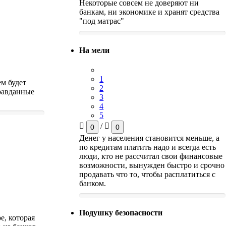
Некоторые совсем не доверяют ни
банкам, ни экономике и хранят средства
"под матрас"
На мели
1
ем будет
2
правданные
3
4
5
/
0
0
Денег у населения становится меньше, а
по кредитам платить надо и всегда есть
люди, кто не рассчитал свои финансовые
возможности, вынужден быстро и срочно
продавать что то, чтобы расплатиться с
банком.
Подушку безопасности
е, которая