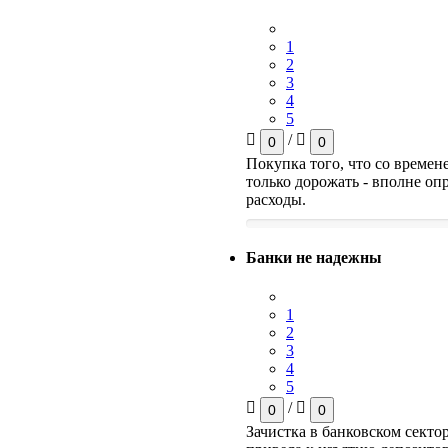
1
2
3
4
5
/
0
0
Покупка того, что со времен
только дорожать - вполне о
расходы.
Банки не надежны
1
2
3
4
5
/
0
0
Зачистка в банковском сектор