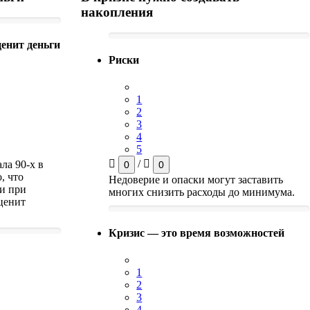
накопления
енит деньги
Риски
1
2
3
4
5
/
ла 90-х в
0
0
, что
Недоверие и опаски могут заставить
ги при
многих снизить расходы до минимума.
ценит
Кризис — это время возможностей
1
2
3
4