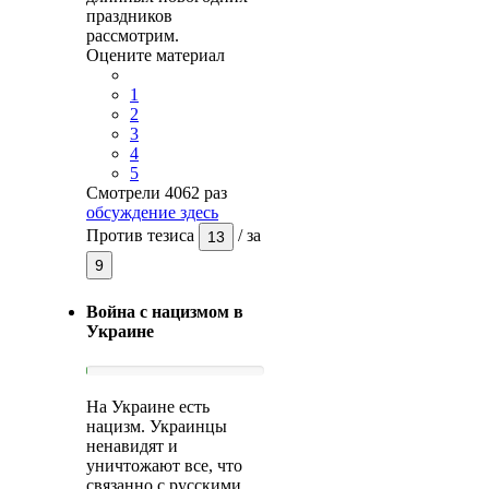
праздников
рассмотрим.
Оцените материал
1
2
3
4
5
Смотрели 4062 раз
обсуждение здесь
Против тезиса
/
за
13
9
Война с нацизмом в
Украине
На Украине есть
нацизм. Украинцы
ненавидят и
уничтожают все, что
связанно с русскими