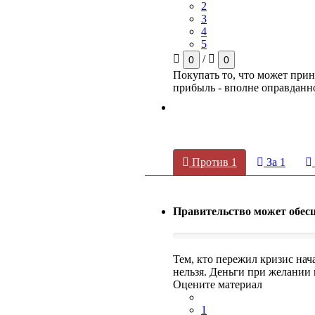
2
3
4
5
/
0
0
Покупать то, что может при
прибыль - вполне оправданн
Против
1
За
1
Правительство может обесц
Тем, кто пережил кризис нач
нельзя. Деньги при желании 
Оцените материал
1