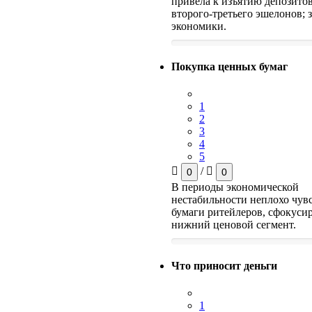
привела к изъятию депозитов
второго-третьего эшелонов; 
экономики.
Покупка ценных бумаг
1
2
3
4
5
/
0
0
В периоды экономической
нестабильности неплохо чув
бумаги ритейлеров, сфокуси
нижний ценовой сегмент.
Что приносит деньги
1