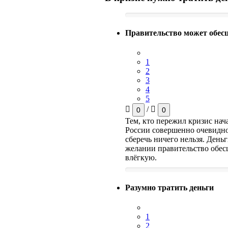
Правительство может обесц
1
2
3
4
5
/
0
0
Тем, кто пережил кризис нача
России совершенно очевидно
сберечь ничего нельзя. День
желании правительство обес
влёгкую.
Разумно тратить деньги
1
2