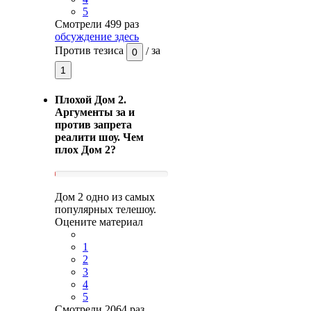
5
Смотрели 499 раз
обсуждение здесь
Против тезиса
/
за
0
1
Плохой Дом 2.
Аргументы за и
против запрета
реалити шоу. Чем
плох Дом 2?
Дом 2 одно из самых
популярных телешоу.
Оцените материал
1
2
3
4
5
Смотрели 2064 раз