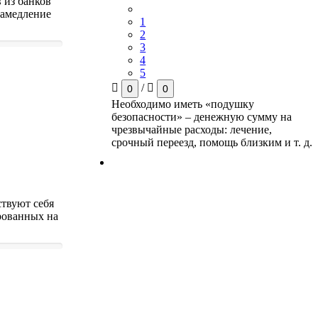
 из банков
замедление
1
2
3
4
5
/
0
0
Необходимо иметь «подушку
безопасности» – денежную сумму на
чрезвычайные расходы: лечение,
срочный переезд, помощь близким и т. д.
ствуют себя
рованных на