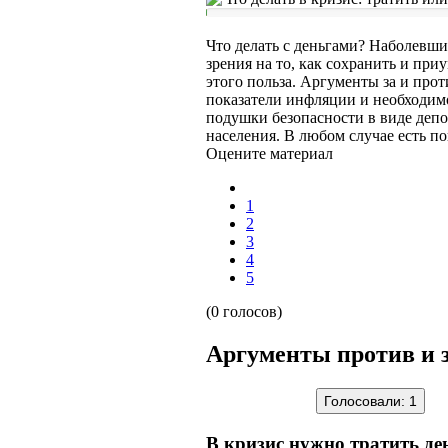
Что делать с деньгами? Наболевши
зрения на то, как сохранить и при
этого польза. Аргументы за и про
показатели инфляции и необходим
подушки безопасности в виде депо
населения. В любом случае есть по
Оцените материал
1
2
3
4
5
(0 голосов)
Аргументы против и 
Голосовали:
1
В кризис нужно тратить де