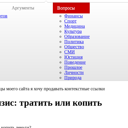
Аргументы
Вопросы
отов
Финансы
Спорт
Медицина
Культура
Образование
Политика
Общество
СМИ
Юстиция
Поведение
Прошлое
Личности
Природа
цы моего сайта я хочу продавать контекстные ссылки
изис: тратить или копить