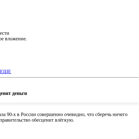
нести
ое вложение.
ЕЩЕ
енит деньги
ала 90-х в России совершенно очевидно, что сберечь ничего
правительство обесценит влёгкую.