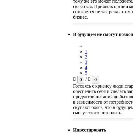
тому же это может положите
сказаться. Прибыль организ
снижается не так резко этим
бизнес.
В будущем не смогут позво
1
2
3
4
5
/
0
0
Готовясь с кризису люди ста
обеспечить себя и сделать за
продуктов питания до бытов
в зависимости от потребност
скупают боясь, что в будущем
смогут этого позволить.
Инвестировать