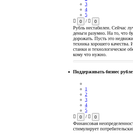
3
4
5
/
0
0
Рубль нестабилен. Сейчас лу
деньги разумно. На то, что б
дорожать. Пусть это недвиж
техника хорошего качества.
станки и технологическое об
кому что нужно.
Поддерживать бизнес рубл
1
2
3
4
5
/
0
0
Финансовая неопределеннос
стимулирует потребительски