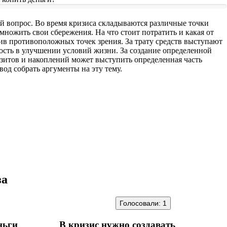
й вопрос. Во время кризиса складываются различные точки
умножить свои сбережения. На что стоит потратить и какая от
тив противоположных точек зрения. За трату средств выступают
ость в улучшении условий жизни. За создание определенной
зитов и накоплений может выступить определенная часть
вод собрать аргументы на эту тему.
за
Голосовали:
1
ньги
В кризис нужно создавать