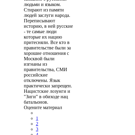
людьми и языком.
Стирают из памяти
людей заслуги народа.
Переписывают
историю, в ней русские
- те самые люди
которые их нацию
притесняли. Все кто в
правительстве были за
хорошие отношения с
Москвой были
изгнаны из
правительства, СМИ
российские
отключены. Язык
практически запрещен.
Нацистские лозунги и
"Зиги" в обиходе нац
батальонов.
Оцените материал
1
2
3
4