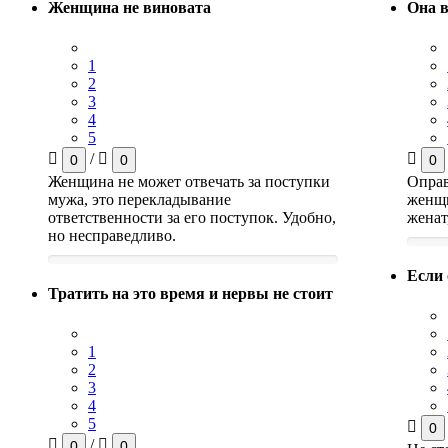
Женщина не виновата
Она 
1
2
3
4
5
/
0
0
0
Женщина не может отвечать за поступки
Оправ
мужа, это перекладывание
женщи
ответственности за его поступок. Удобно,
женат
но несправедливо.
Если 
Тратить на это время и нервы не стоит
1
2
3
4
5
0
/
0
0