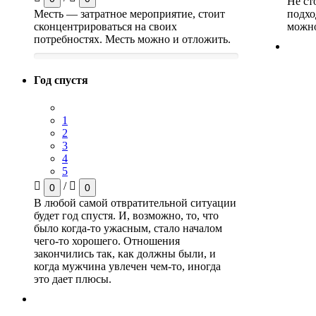
Не ст
Месть — затратное мероприятие, стоит
подхо
сконцентрироваться на своих
можн
потребностях. Месть можно и отложить.
Год спустя
1
2
3
4
5
/
0
0
В любой самой отвратительной ситуации
будет год спустя. И, возможно, то, что
было когда-то ужасным, стало началом
чего-то хорошего. Отношения
закончились так, как должны были, и
когда мужчина увлечен чем-то, иногда
это дает плюсы.