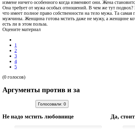
измене ничего особенного когда изменяют они. Жена становит
Она требует от мужа особых отношений. В чем же тут подвох?
что имеет полное право собственности на тело мужа. Та самая 
мужчины. Женщина готова мстить даже не мужу, а женщине кот
есть ли в этом польза.
Оцените материал
1
2
3
4
5
(0 голосов)
Аргументы против и за
Голосовали:
0
Не надо мстить любовнице
Да, стои