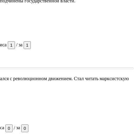
 подчинены государственной власти.
зиса
/
за
1
1
язался с революционном движением. Стал читать марксистскую
иса
/
за
0
0