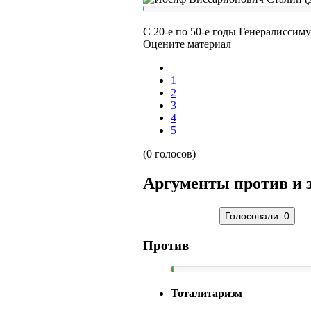
С 20-е по 50-е годы Генералиссим
Оцените материал
1
2
3
4
5
(0 голосов)
Аргументы против и 
Голосовали:
0
Против
Тоталитаризм