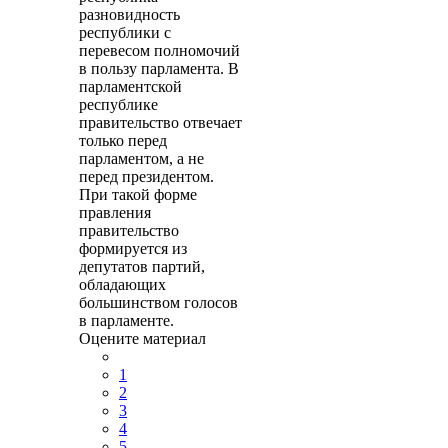
разновидность
республики с
перевесом полномочий
в пользу парламента. В
парламентской
республике
правительство отвечает
только перед
парламентом, а не
перед президентом.
При такой форме
правления
правительство
формируется из
депутатов партий,
обладающих
большинством голосов
в парламенте.
Оцените материал
1
2
3
4
5