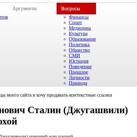
Аргументы
Вопросы
отов
Финансы
Спорт
Медицина
Культура
Образование
Политика
Общество
СМИ
Юстиция
Поведение
Прошлое
Личности
Природа
цы моего сайта я хочу продавать контекстные ссылки
нович Сталин (Джугашвили)
охой