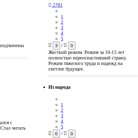
2781
1
2
3
4
5
/
а подчинены
3
0
Жесткий режим. Режим за 10-15 лет
полностью переоснастивший страну.
Режим тяжелого труда и надежд на
светлое будущее.
Из народа
1
2
3
4
ался с
5
Стал читать
/
0
0