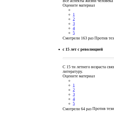
Все аспекты жизни человека
Оцените материал
1
2
3
4
5
Смотрели 163 раз
Против те
с 15 лет с революцией
С 15 ти летнего возраста св
литературу.
Оцените материал
1
2
3
4
5
Смотрели 64 раз
Против тез