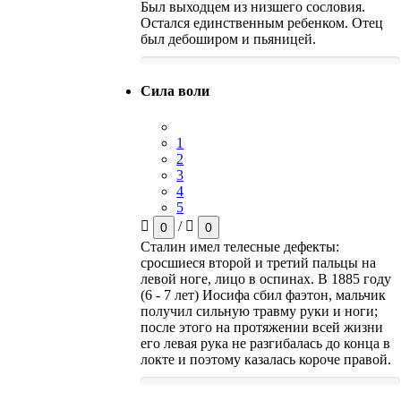
Был выходцем из низшего сословия.
Остался единственным ребенком. Отец
был дебоширом и пьяницей.
Сила воли
1
2
3
4
5
/
0
0
Сталин имел телесные дефекты:
сросшиеся второй и третий пальцы на
левой ноге, лицо в оспинах. В 1885 году
(6 - 7 лет) Иосифа сбил фаэтон, мальчик
получил сильную травму руки и ноги;
после этого на протяжении всей жизни
его левая рука не разгибалась до конца в
локте и поэтому казалась короче правой.