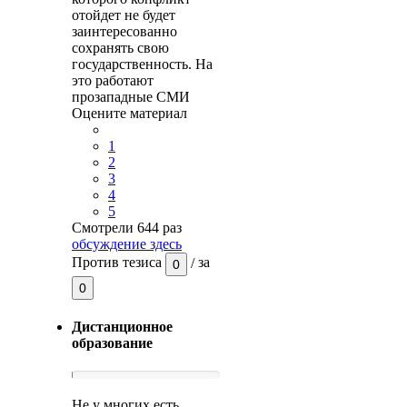
отойдет не будет
заинтересованно
сохранять свою
государственность. На
это работают
прозападные СМИ
Оцените материал
1
2
3
4
5
Смотрели 644 раз
обсуждение здесь
Против тезиса
/
за
0
0
Дистанционное
образование
Не у многих есть