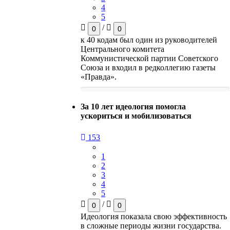
4
5
/
0
0
к 40 кодам был один из руководителей
Центрального комитета
Коммунистической партии Советского
Союза и входил в редколлегию газеты
«Правда».
За 10 лет идеология помогла
ускориться и мобилизоваться
153
1
2
3
4
5
/
0
0
Идеология показала свою эффективность
в сложные периоды жизни государства.