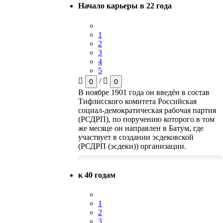
Начало карьеры в 22 года
1
2
3
4
5
/
0
0
В ноябре 1901 года он введён в состав
Тифлисского комитета Российская
социал-демократическая рабочая партия
(РСДРП), по поручению которого в том
же месяце он направлен в Батум, где
участвует в создании эсдековской
(РСДРП (эсдеки)) организации.
к 40 годам
1
2
3