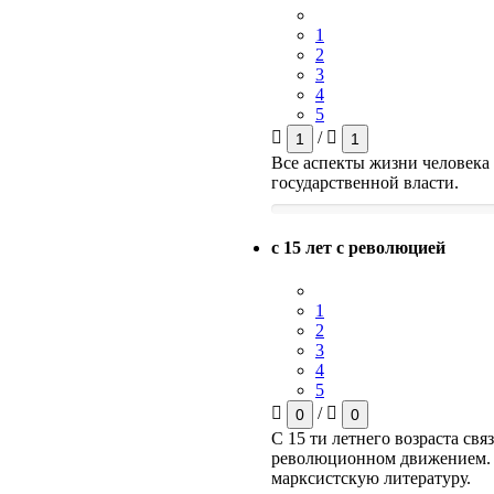
1
2
3
4
5
/
1
1
Все аспекты жизни человек
государственной власти.
с 15 лет с революцией
1
2
3
4
5
/
0
0
С 15 ти летнего возраста связ
революционном движением. 
марксистскую литературу.