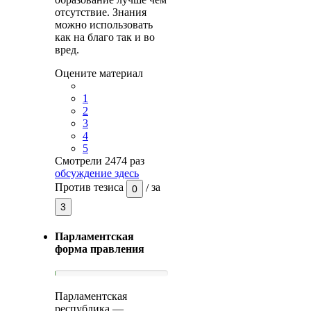
отсутствие. Знания
можно использовать
как на благо так и во
вред.
Оцените материал
1
2
3
4
5
Смотрели 2474 раз
обсуждение здесь
Против тезиса
/
за
0
3
Парламентская
форма правления
Парламентская
республика —