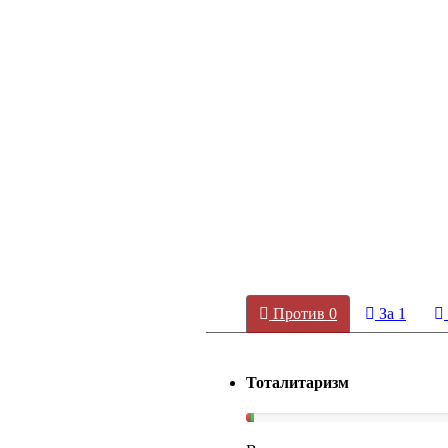
Против
0
За
1
Тоталитаризм