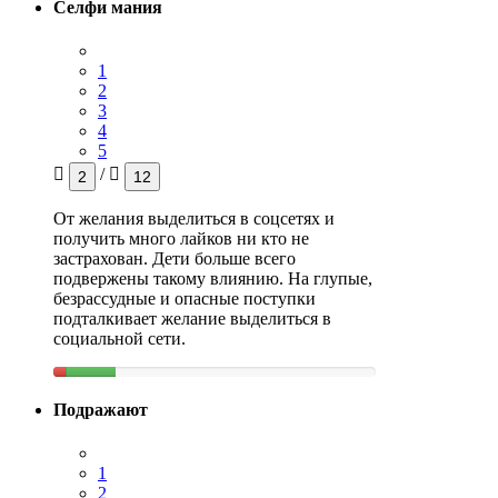
Селфи мания
1
2
3
4
5
/
2
12
От желания выделиться в соцсетях и
получить много лайков ни кто не
застрахован. Дети больше всего
подвержены такому влиянию. На глупые,
безрассудные и опасные поступки
подталкивает желание выделиться в
социальной сети.
Подражают
1
2