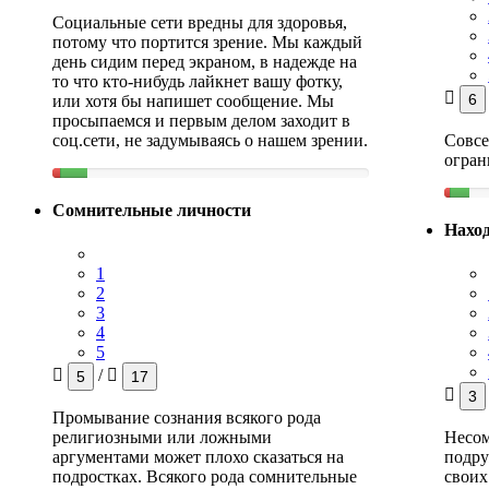
Социальные сети вредны для здоровья,
потому что портится зрение. Мы каждый
день сидим перед экраном, в надежде на
то что кто-нибудь лайкнет вашу фотку,
6
или хотя бы напишет сообщение. Мы
просыпаемся и первым делом заходит в
соц.сети, не задумываясь о нашем зрении.
Совсе
огран
Сомнительные личности
Наход
1
2
3
4
5
/
5
17
3
Промывание сознания всякого рода
религиозными или ложными
Несо
аргументами может плохо сказаться на
подру
подростках. Всякого рода сомнительные
своих