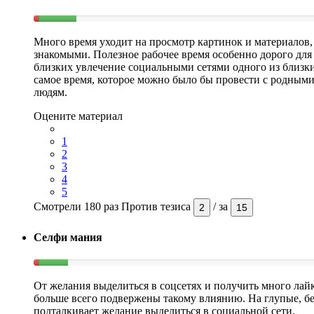
Много время уходит на просмотр картинок и материалов
знакомыми. Полезное рабочее время особенно дорого для 
близких увлечение социальными сетями одного из близк
самое время, которое можно было бы провести с родными
людям.
Оцените материал
1
2
3
4
5
Смотрели 180 раз
Против тезиса
/
за
2
15
Селфи мания
От желания выделиться в соцсетях и получить много лайк
больше всего подвержены такому влиянию. На глупые, б
подталкивает желание выделиться в социальной сети.