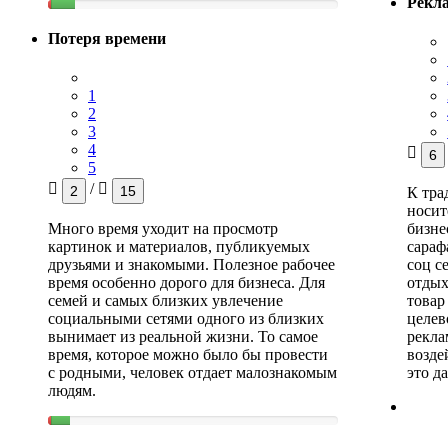
Рекл
Потеря времени
1
2
3
4
6
5
/
2
15
К тр
носит
Много время уходит на просмотр
бизне
картинок и материалов, публикуемых
сараф
друзьями и знакомыми. Полезное рабочее
соц с
время особенно дорого для бизнеса. Для
отдых
семей и самых близких увлечение
товар
социальными сетями одного из близких
целев
вынимает из реальной жизни. То самое
рекла
время, которое можно было бы провести
возде
с родными, человек отдает малознакомым
это да
людям.