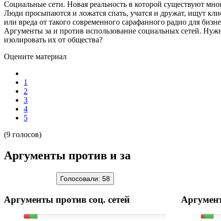
Социальные сети. Новая реальность в которой существуют мног
Люди просыпаются и ложатся спать, учатся и дружат, ищут кли
или вреда от такого современного сарафанного радио для бизне
Аргументы за и против использование социальных сетей. Нужно
изолировать их от общества?
Оцените материал
1
2
3
4
5
(9 голосов)
Аргументы против и за
Голосовали:
58
Аргументы против соц. сетей
Аргумент