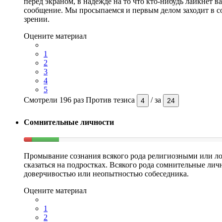
перед экраном, в надежде на то что кто-нибудь лайкнет в
сообщение. Мы просыпаемся и первым делом заходит в со
зрении.
Оцените материал
1
2
3
4
5
Смотрели 196 раз
Против тезиса
/
за
4
24
Сомнительные личности
Промывание сознания всякого рода религиозными или л
сказаться на подростках. Всякого рода сомнительные лич
доверчивостью или неопытностью собеседника.
Оцените материал
1
2