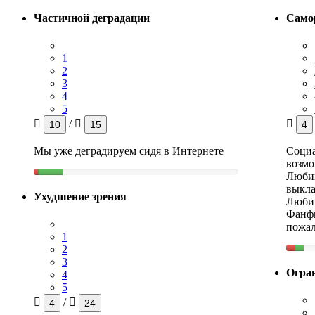
Частичной деградации
Само
1
2
3
4
5
/
10
15
4
Мы уже деградируем сидя в Интернете
Социа
возмо
Любиш
выкла
Ухудшение зрения
Любиш
Фанфи
пожал
1
2
3
Огра
4
5
/
4
24