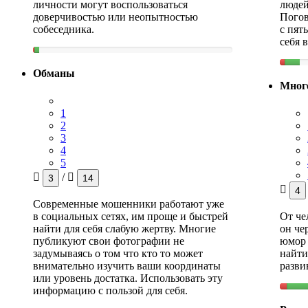
личности могут воспользоваться
людей
доверчивостью или неопытностью
Погов
собеседника.
с пят
себя 
Обманы
Мног
1
2
3
4
5
/
3
14
4
Современные мошенники работают уже
в социальных сетях, им проще и быстрей
От че
найти для себя слабую жертву. Многие
он че
публикуют свои фотографии не
юмор 
задумываясь о том что кто то может
найт
внимательно изучить ваши координаты
разви
или уровень достатка. Использовать эту
информацию с пользой для себя.