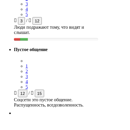
3
4
5
/
3
12
Люди подражают тому, что видят и
слышат.
Пустое общение
1
2
3
4
5
/
12
15
Соцсети это пустое общение.
Распущенность, вседозволенность.